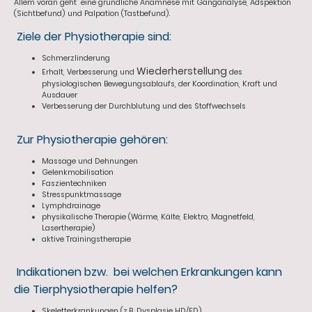
Allem voran geht eine gründliche Anamnese mit Ganganalyse, Adspektion
(Sichtbefund) und Palpation (Tastbefund).
Ziele der Physiotherapie sind:
Schmerzlinderung
Wiederherstellung
Erhalt, Verbesserung und
des
physiologischen Bewegungsablaufs, der Koordination, Kraft und
Ausdauer
Verbesserung der Durchblutung und des Stoffwechsels
Zur Physiotherapie gehören:
Massage und Dehnungen
Gelenkmobilisation
Faszientechniken
Stresspunktmassage
Lymphdrainage
physikalische Therapie (Wärme, Kälte, Elektro, Magnetfeld,
Lasertherapie)
aktive Trainingstherapie
Indikationen bzw. bei welchen Erkrankungen kann
die Tierphysiotherapie helfen?
Skeletterkrankungen (z.B. Dysplasie HD/ED)