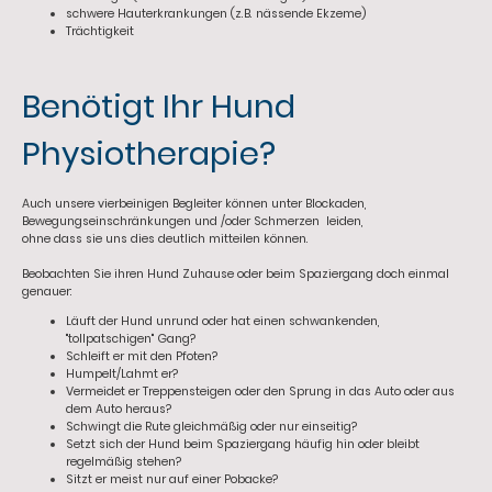
schwere Hauterkrankungen (z.B. nässende Ekzeme)
Trächtigkeit
Benötigt Ihr Hund
Physiotherapie?
Auch unsere vierbeinigen Begleiter können unter Blockaden,
Bewegungseinschränkungen und /oder Schmerzen leiden,
ohne dass sie uns dies deutlich mitteilen können.
Beobachten Sie ihren Hund Zuhause oder beim Spaziergang doch einmal
genauer:
Läuft der Hund unrund oder hat einen schwankenden,
"tollpatschigen" Gang?
Schleift er mit den Pfoten?
Humpelt/Lahmt er?
Vermeidet er Treppensteigen oder den Sprung in das Auto oder aus
dem Auto heraus?
Schwingt die Rute gleichmäßig oder nur einseitig?
Setzt sich der Hund beim Spaziergang häufig hin oder bleibt
regelmäßig stehen?
Sitzt er meist nur auf einer Pobacke?