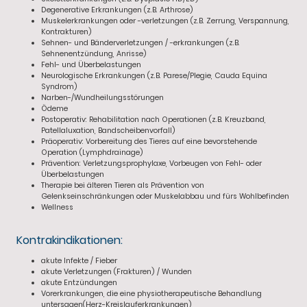
Degenerative Erkrankungen (z.B. Arthrose)
Muskelerkrankungen oder -verletzungen (z.B. Zerrung, Verspannung,
Kontrakturen)
Sehnen- und Bänderverletzungen / -erkrankungen (z.B.
Sehnenentzündung, Anrisse)
Fehl- und Überbelastungen
Neurologische Erkrankungen (z.B. Parese/Plegie, Cauda Equina
Syndrom)
Narben-/Wundheilungsstörungen
Ödeme
Postoperativ: Rehabilitation nach Operationen (z.B. Kreuzband,
Patellaluxation, Bandscheibenvorfall)
Präoperativ: Vorbereitung des Tieres auf eine bevorstehende
Operation (Lymphdrainage)
Prävention: Verletzungsprophylaxe, Vorbeugen von Fehl- oder
Überbelastungen
Therapie bei älteren Tieren als Prävention von
Gelenkseinschränkungen oder Muskelabbau und fürs Wohlbefinden
Wellness
Kontrakindikationen:
akute Infekte / Fieber
akute Verletzungen (Frakturen) / Wunden
akute Entzündungen
Vorerkrankungen, die eine physiotherapeutische Behandlung
untersagen(Herz-Kreislauferkrankungen)